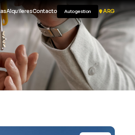
tas
Alquileres
Contacto
ARG
Autogestion