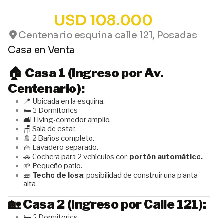
USD 108.000
Centenario esquina calle 121, Posadas
Casa en Venta
🏠
Casa 1 (Ingreso por Av.
Centenario):
📍 Ubicada en la esquina.
🛏️ 3 Dormitorios
🛋️ Living-comedor amplio.
🪑 Sala de estar.
🚿 2 Baños completo.
🧺 Lavadero separado.
🚗 Cochera para 2 vehículos con
portón automático.
🌱 Pequeño patio.
🧱
Techo de losa
: posibilidad de construir una planta
alta.
🏡
Casa 2 (Ingreso por Calle 121):
🛏️ 2 Dormitorios.