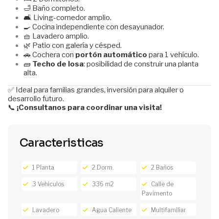
🛁 Baño completo.
🛋️ Living-comedor amplio.
🍳 Cocina independiente con desayunador.
🧺 Lavadero amplio.
🌿 Patio con galería y césped.
🚗 Cochera con
portón automático
para 1 vehículo.
🧱
Techo de losa
: posibilidad de construir una planta
alta.
✅ Ideal para familias grandes, inversión para alquiler o
desarrollo futuro.
📞
¡Consultanos para coordinar una visita!
Caracteristicas
1 Planta
2 Dorm.
2 Baños
3 Vehiculos
336 m2
Calle de
Pavimento
Lavadero
Agua Caliente
Multifamiliar