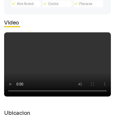
Aire Acond.
Cocina
Placares
Video
Ubicacion