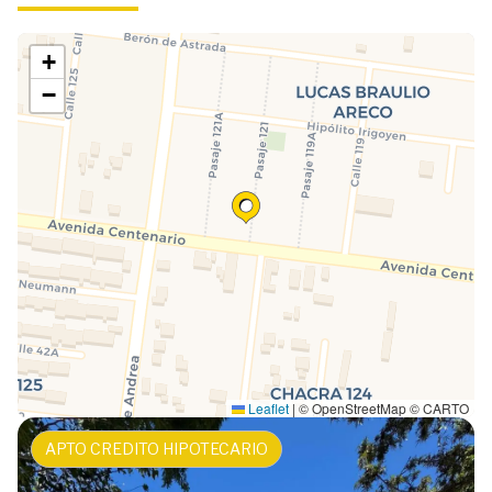
+
−
Leaflet
|
© OpenStreetMap © CARTO
APTO CREDITO HIPOTECARIO