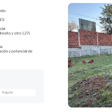
ndo.
LES
cial
resito y otro 127)
ia
ción y potencial de
Regular