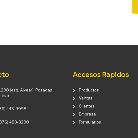
cto
Accesos Rapidos
1298 (esq. Alvear), Posadas
Productos
tina)
Ventas
Clientes
376) 443-9998
Empresa
(376) 483-3290
Formularios