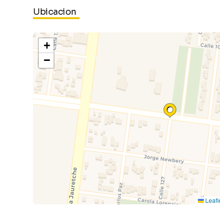
Ubicacion
+
−
Leafl