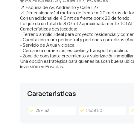
Av Andresito y Calle 127, Posadas
📍 Esquina de Av. Andresito y Calle 127
📐 Dimensiones: 14 metros de frente x 20 metros de fo
Con un adicional de 4,5 mt de frente por x 20 de fondo
Lo que da un total de 370 mt2 aproximadamente TOTA
Características destacadas:
- Terreno amplio, ideal para proyecto residencial y comer
- Cuenta con muro perimetral y portones corredizos (And
- Servicio de Agua y cloaca.
- Cercano a comercios, escuelas y transporte público.
- Zona de constante crecimiento y valorización inmobiliar
Una opción estratégica para quienes buscan buena ubica
inversión en Posadas.
Caracteristicas
259 m2
14x18.50