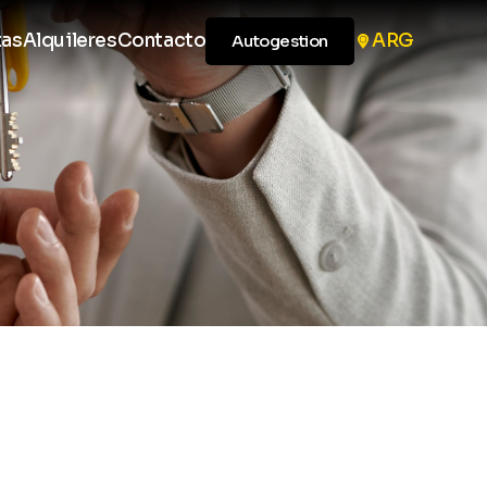
tas
Alquileres
Contacto
ARG
Autogestion